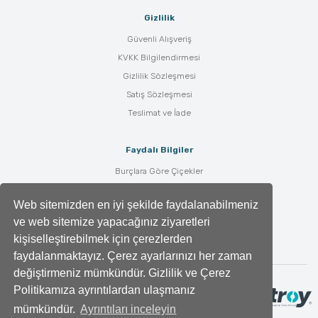
Gizlilik
Güvenli Alışveriş
KVKK Bilgilendirmesi
Gizlilik Sözleşmesi
Satış Sözleşmesi
Teslimat ve İade
Faydalı Bilgiler
Burçlara Göre Çiçekler
Çiçek Bakımı
Web sitemizden en iyi şekilde faydalanabilmeniz
Çiçek Anlamları
ve web sitemize yapacağınız ziyaretleri
Tüm Blog Yazıları
kişiselleştirebilmek için çerezlerden
faydalanmaktayız. Çerez ayarlarınızı her zaman
değiştirmeniz mümkündür. Gizlilik ve Çerez
Politikamıza ayrıntılardan ulaşmanız
mümkündür.
Ayrıntıları inceleyin