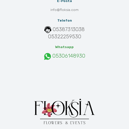
E-Posta
info@floksia.com
Telefon
05387313038
05322259530
Whatsapp
05306148930