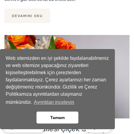
DEVAMINI OKU
Web sitemizden en iyi şekilde faydalanabilmeniz
ve web sitemize yapacağınız ziyaretleri
kişiselleştirebilmek için çerezlerden
faydalanmaktayız. Çerez ayarlarınızı her zaman
değiştirmeniz mümkündür. Gizlilik ve Çerez
Politikamıza ayrıntılardan ulaşmanız
mümkündür.
Ayrıntıları inceleyin
Tamam
Ara
Whatsapp
Vatan Mahallesi Çiçek Siparişi