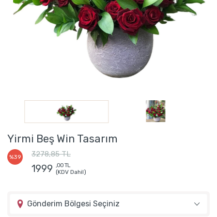
Yirmi Beş Win Tasarım
3278,85 TL
%39
,00 TL
1999
(KDV Dahil)
Gönderim Bölgesi Seçiniz