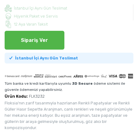
İstanbul İçi Aynı Gün Teslimat
Hijyenik Paket ve Servis
12 Aya Varan Taksit
Sipariş Ver
İstanbul İçi Aynı Gün Teslimat
Tüm banka ve kredi kartlarıyla uyumlu
3D Secure
ödeme sistemi ile
güvenle ödemenizi yapabilirsiniz.
Ürün Kodu:
FLK3232
Floksia’nın zarif tasarımıyla hazırlanan Renkli Papatyalar ve Renkli
Güller Hasır Sepette Aranjman, canlı renkleri ve neşeli görünümüyle
her mekana enerji katıyor. Bu eşsiz aranjman, taze papatyalar ve
güllerin bir araya gelmesiyle oluşturulmuş, göz alıcı bir
kompozisyondur.