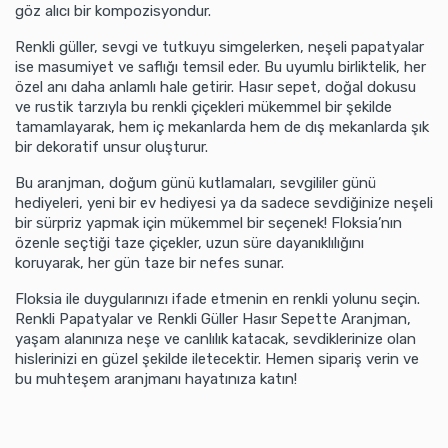
göz alıcı bir kompozisyondur.
Renkli güller, sevgi ve tutkuyu simgelerken, neşeli papatyalar
ise masumiyet ve saflığı temsil eder. Bu uyumlu birliktelik, her
özel anı daha anlamlı hale getirir. Hasır sepet, doğal dokusu
ve rustik tarzıyla bu renkli çiçekleri mükemmel bir şekilde
tamamlayarak, hem iç mekanlarda hem de dış mekanlarda şık
bir dekoratif unsur oluşturur.
Bu aranjman, doğum günü kutlamaları, sevgililer günü
hediyeleri, yeni bir ev hediyesi ya da sadece sevdiğinize neşeli
bir sürpriz yapmak için mükemmel bir seçenek! Floksia’nın
özenle seçtiği taze çiçekler, uzun süre dayanıklılığını
koruyarak, her gün taze bir nefes sunar.
Floksia ile duygularınızı ifade etmenin en renkli yolunu seçin.
Renkli Papatyalar ve Renkli Güller Hasır Sepette Aranjman,
yaşam alanınıza neşe ve canlılık katacak, sevdiklerinize olan
hislerinizi en güzel şekilde iletecektir. Hemen sipariş verin ve
bu muhteşem aranjmanı hayatınıza katın!