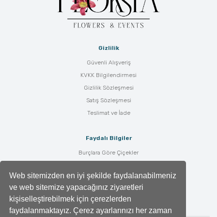
Gizlilik
Güvenli Alışveriş
KVKK Bilgilendirmesi
Gizlilik Sözleşmesi
Satış Sözleşmesi
Teslimat ve İade
Faydalı Bilgiler
Burçlara Göre Çiçekler
Çiçek Bakımı
Web sitemizden en iyi şekilde faydalanabilmeniz
Çiçek Anlamları
ve web sitemize yapacağınız ziyaretleri
Tüm Blog Yazıları
kişiselleştirebilmek için çerezlerden
faydalanmaktayız. Çerez ayarlarınızı her zaman