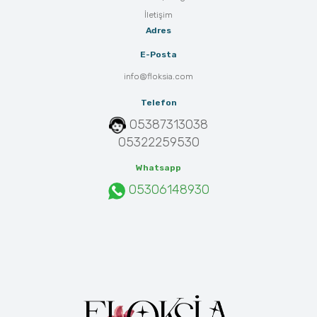
İletişim
Adres
E-Posta
info@floksia.com
Telefon
05387313038
05322259530
Whatsapp
05306148930