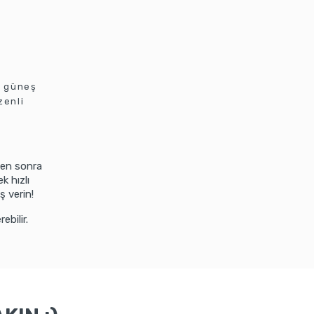
t güneş
zenli
kten sonra
k hızlı
ş verin!
ebilir.