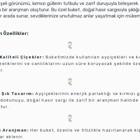
şeli görünümü, kırmızı güllerin tutkulu ve zarif duruşuyla birleşerek
ir aranjman oluşturur. Bu özel buket, doğal hasır sargısıyla şıklığı
bir arada sunar, sevdiklerinize unutulmaz anlar yaşatmak için müke
 Özellikler:
Kaliteli Çiçekler:
Buketimizde kullanılan ayçiçekleri ve kı
azeliklerini ve canlılıklarını uzun süre koruyacak şekilde öz
r.
 Şık Tasarım:
Ayçiçeklerinin enerjik parlaklığı ve kırmızı g
dokunuşu, doğal hasır sargı ile zarif bir aranjman halinde
tur.
ı Aranjman:
Her buket, özenle ve titizlikle hazırlanarak ki
r eklenir.