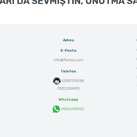
RI DA SEVMİŞTİN, UNUTMA SA
Adres
E-Posta
info@floksia.com
Telefon
05387313038
05322259530
Whatsapp
05306148930