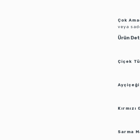
Çok Amaç
veya sade
Ürün Deta
Çiçek Tü
Ayçiçeği
Kırmızı 
Sarma M