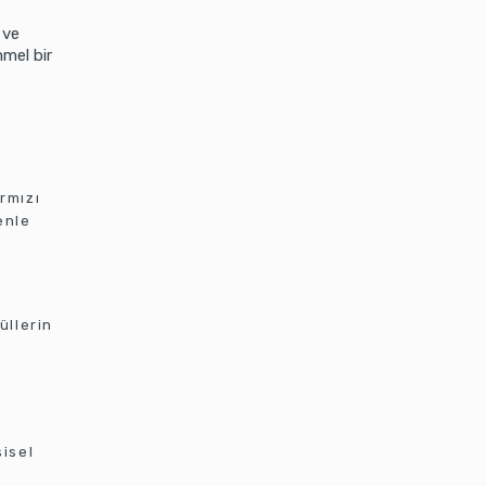
 ve
mmel bir
rmızı
enle
üllerin
şisel