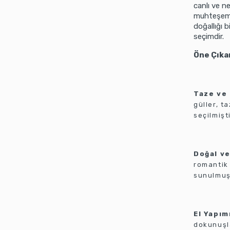
canlı ve ne
muhteşem b
doğallığı 
seçimdir.
Öne Çıkan
Taze ve 
güller, t
seçilmişti
Doğal ve
romantik 
sunulmuş
El Yapım
dokunuşla