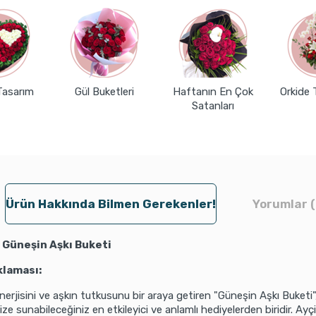
Tasarım
Gül Buketleri
Haftanın En Çok
Orkide 
Satanları
Ürün Hakkında Bilmen Gerekenler!
Yorumlar (
: Güneşin Aşkı Buketi
klaması:
erjisini ve aşkın tutkusunu bir araya getiren "Güneşin Aşkı Buketi"
ize sunabileceğiniz en etkileyici ve anlamlı hediyelerden biridir. Ayçi