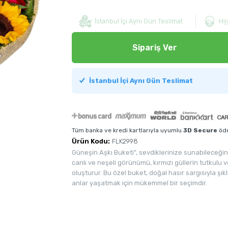
İstanbul İçi Aynı Gün Teslimat
Hij
Sipariş Ver
İstanbul İçi Aynı Gün Teslimat
Tüm banka ve kredi kartlarıyla uyumlu
3D Secure
öde
Ürün Kodu:
FLK2998
Güneşin Aşkı Buketi", sevdiklerinize sunabileceğiniz
canlı ve neşeli görünümü, kırmızı güllerin tutkulu
oluşturur. Bu özel buket, doğal hasır sargısıyla şık
anlar yaşatmak için mükemmel bir seçimdir.