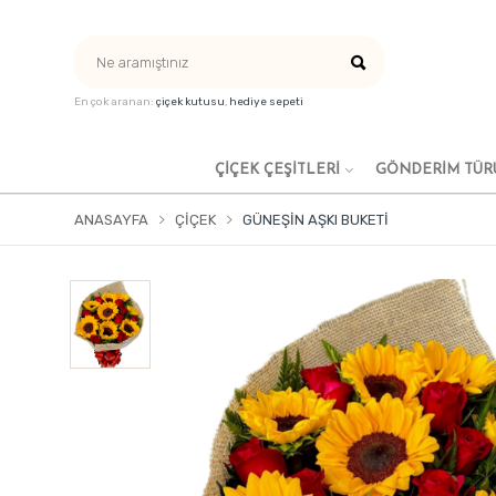
En çok aranan:
çiçek kutusu
,
hediye sepeti
ÇIÇEK ÇEŞITLERI
GÖNDERİM TÜR
ANASAYFA
ÇIÇEK
GÜNEŞIN AŞKI BUKETI