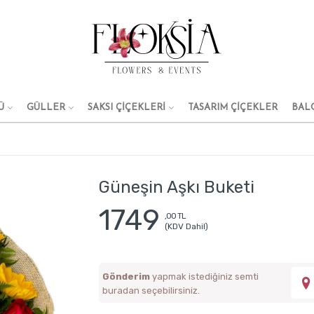
Ü
GÜLLER
SAKSI ÇİÇEKLERİ
TASARIM ÇIÇEKLER
BAL
Güneşin Aşkı Buketi
1749
,00 TL
(KDV Dahil)
Gönderim
yapmak istediğiniz semti
buradan seçebilirsiniz.