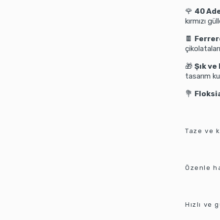
🌹
40 Ade
kırmızı gül
🍫
Ferrer
çikolatalar
🎁
Şık ve
tasarım ku
💐
Floksi
Taze ve k
Özenle h
Hızlı ve 