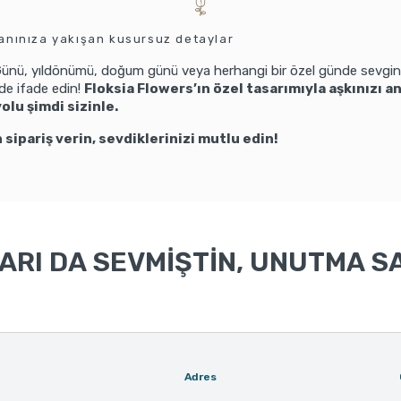
 anınıza yakışan kusursuz detaylar
 Günü, yıldönümü, doğum günü veya herhangi bir özel günde sevgin
lde ifade edin!
Floksia Flowers’ın özel tasarımıyla aşkınızı 
yolu şimdi sizinle.
sipariş verin, sevdiklerinizi mutlu edin!
RI DA SEVMİŞTİN, UNUTMA SA
Adres