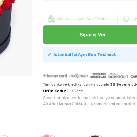
İstanbul İçi Aynı Gün Teslimat
Hij
Sipariş Ver
İstanbul İçi Aynı Gün Teslimat
Tüm banka ve kredi kartlarıyla uyumlu
3D Secure
öde
Ürün Kodu:
FLK3365
Sevdiklerinize unutulmaz bir hediye sunmak ister m
40 Adet Kırmızı Gül Kutusu, romantizmi ve zarafeti e