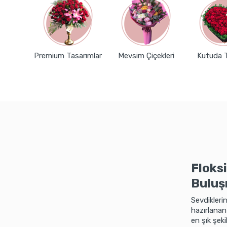
Premium Tasarımlar
Mevsim Çiçekleri
Kutuda 
Floksi
Buluş
Sevdikleri
hazırlana
en şık şeki