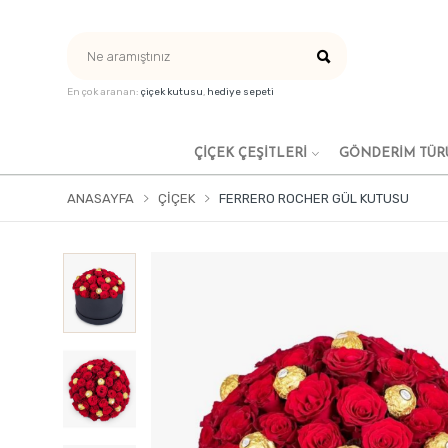
En çok aranan:
çiçek kutusu
,
hediye sepeti
ÇIÇEK ÇEŞITLERI
GÖNDERİM TÜR
ANASAYFA
ÇIÇEK
FERRERO ROCHER GÜL KUTUSU