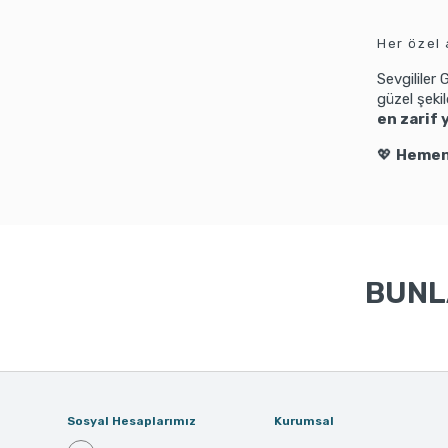
Her özel
Sevgililer
güzel şeki
en zarif 
💖
Hemen 
BUNLA
Sosyal Hesaplarımız
Kurumsal