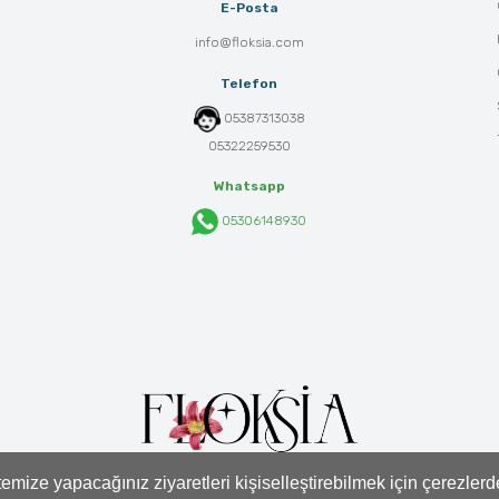
E-Posta
info@floksia.com
Telefon
05387313038
05322259530
Whatsapp
05306148930
mize yapacağınız ziyaretleri kişiselleştirebilmek için çerezler