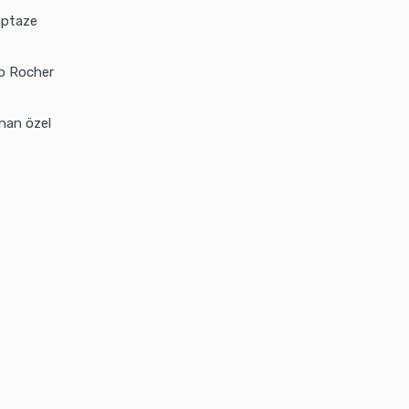
aptaze
ro Rocher
anan özel