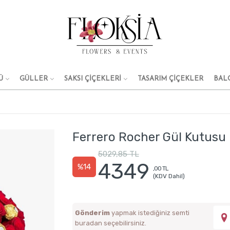
Ü
GÜLLER
SAKSI ÇİÇEKLERİ
TASARIM ÇIÇEKLER
BAL
Ferrero Rocher Gül Kutusu
5029,85 TL
4349
%14
,00 TL
(KDV Dahil)
Gönderim
yapmak istediğiniz semti
buradan seçebilirsiniz.