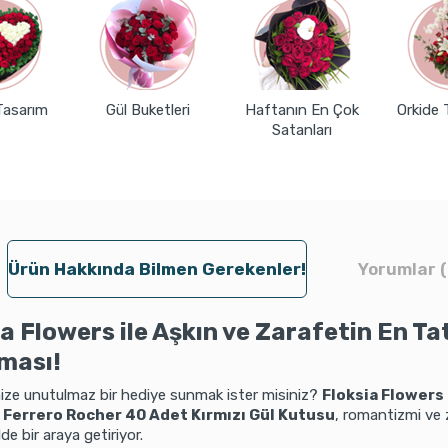
Tasarım
Gül Buketleri
Haftanın En Çok
Orkide 
Satanları
Ürün Hakkında Bilmen Gerekenler!
Yorumlar (
a Flowers ile Aşkın ve Zarafetin En Tat
ması!
nize unutulmaz bir hediye sunmak ister misiniz?
Floksia Flowers
n
Ferrero Rocher 40 Adet Kırmızı Gül Kutusu
, romantizmi ve 
lde bir araya getiriyor.