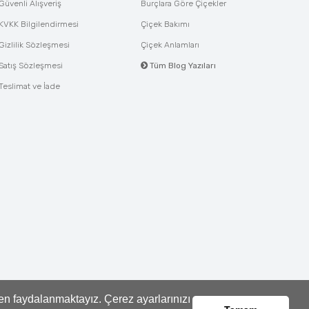
Güvenli Alışveriş
Burçlara Göre Çiçekler
KVKK Bilgilendirmesi
Çiçek Bakımı
Gizlilik Sözleşmesi
Çiçek Anlamları
Satış Sözleşmesi
Tüm Blog Yazıları
Teslimat ve İade
den faydalanmaktayız. Çerez ayarlarınızı