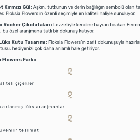
t Kırmızı Gül:
Aşkın, tutkunun ve derin bağlılığın sembolü olan t
ler, Floksia Flowers’ın özenli seçimiyle en kaliteli haliyle sunuluyor.
o Rocher Çikolataları:
Lezzetiyle kendine hayran bırakan Ferre
ı, bu özel aranjmana tatlı bir dokunuş katıyor.
 Lüks Kutu Tasarımı:
Floksia Flowers’ın zarif dokunuşuyla hazırl
tusu, hediyenizi çok daha anlamlı hale getiriyor.
a Flowers Farkı:
aliteli çiçekler
azırlanmış lüks aranjmanlar
güvenilir teslimat