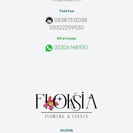
info@floksia.com
Telefon
05387313038
05322259530
Whatsapp
05306148930
Gizlilik