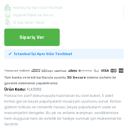
İstanbul İçi Aynı Gün Teslimat
Hijyenik Paket ve Servis
12 Aya Varan Taksit
Sipariş Ver
İstanbul İçi Aynı Gün Teslimat
Tüm banka ve kredi kartlarıyla uyumlu
3D Secure
ödeme sistemi ile
güvenle ödemenizi yapabilirsiniz.
Ürün Kodu:
FLK3092
Floksia’nın zarif dokunuşuyla hazırlanan bu özel buket, 5 adet
kırmızı gül ve beyaz papatyaların muazzam uyumunu sunar. Kırmızı
güllerin tutkulu ve romantik havası, beyaz papatyaların sade ve
masumiyetini dengeler. Bu şık ve anlamlı aranjman, sevdiklerinize
hem duygusal hem de estetik bir hediye sunmak için mükemmel bir
tercihtir.