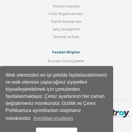
Güvenli Alışveriş
KVKK Bilgilendirmesi
Gizlilik Sözleşmesi
Satış Sözleşmesi
Teslimat ve İade
Faydalı Bilgiler
Burçlara Göre Çiçekler
Çiçek Bakımı
Web sitemizden en iyi şekilde faydalanabilmeniz
Çiçek Anlamları
ve web sitemize yapacağınız ziyaretleri
Tüm Blog Yazıları
kişiselleştirebilmek için çerezlerden
faydalanmaktayız. Çerez ayarlarınızı her zaman
değiştirmeniz mümkündür. Gizlilik ve Çerez
Politikamıza ayrıntılardan ulaşmanız
mümkündür.
Ayrıntıları inceleyin