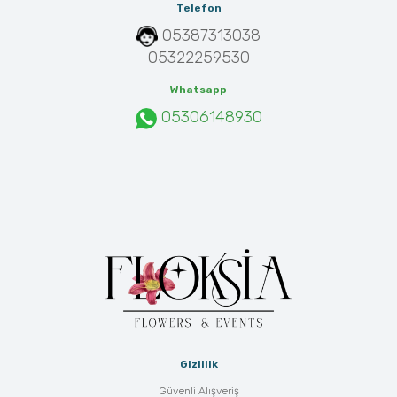
Telefon
05387313038
05322259530
Whatsapp
05306148930
Gizlilik
Güvenli Alışveriş