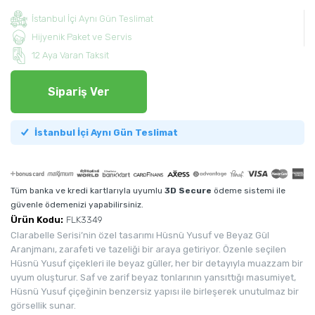
İstanbul İçi Aynı Gün Teslimat
Hijyenik Paket ve Servis
12 Aya Varan Taksit
Sipariş Ver
İstanbul İçi Aynı Gün Teslimat
Tüm banka ve kredi kartlarıyla uyumlu
3D Secure
ödeme sistemi ile
güvenle ödemenizi yapabilirsiniz.
Ürün Kodu:
FLK3349
Clarabelle Serisi’nin özel tasarımı Hüsnü Yusuf ve Beyaz Gül
Aranjmanı, zarafeti ve tazeliği bir araya getiriyor. Özenle seçilen
Hüsnü Yusuf çiçekleri ile beyaz güller, her bir detayıyla muazzam bir
uyum oluşturur. Saf ve zarif beyaz tonlarının yansıttığı masumiyet,
Hüsnü Yusuf çiçeğinin benzersiz yapısı ile birleşerek unutulmaz bir
görsellik sunar.