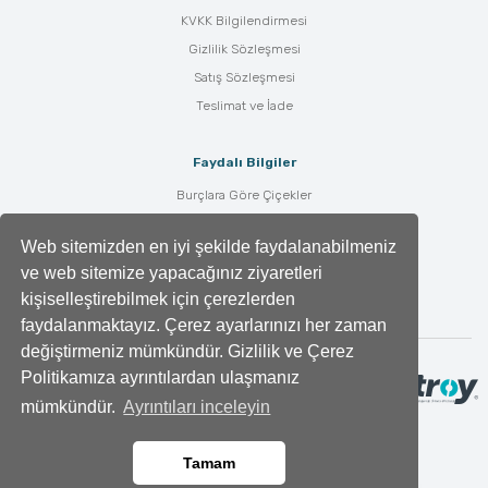
KVKK Bilgilendirmesi
Gizlilik Sözleşmesi
Satış Sözleşmesi
Teslimat ve İade
Faydalı Bilgiler
Burçlara Göre Çiçekler
Çiçek Bakımı
Web sitemizden en iyi şekilde faydalanabilmeniz
Çiçek Anlamları
ve web sitemize yapacağınız ziyaretleri
Tüm Blog Yazıları
kişiselleştirebilmek için çerezlerden
faydalanmaktayız. Çerez ayarlarınızı her zaman
değiştirmeniz mümkündür. Gizlilik ve Çerez
Politikamıza ayrıntılardan ulaşmanız
mümkündür.
Ayrıntıları inceleyin
Tamam