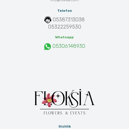
info@floksia.com
Telefon
05387313038
05322259530
Whatsapp
05306148930
Gizlilik