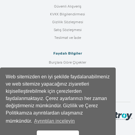
Güvenli Alışveriş
KVKK Bilgilendirmesi
Gizlilik Sözleşmesi
Satış Sözleşmesi
Teslimat ve İade
Faydalı Bilgiler
Burçlara Göre Çiçekler
Çiçek Bakımı
Web sitemizden en iyi şekilde faydalanabilmeniz
Çiçek Anlamları
ve web sitemize yapacağınız ziyaretleri
Tüm Blog Yazıları
kişiselleştirebilmek için çerezlerden
faydalanmaktayız. Çerez ayarlarınızı her zaman
değiştirmeniz mümkündür. Gizlilik ve Çerez
Politikamıza ayrıntılardan ulaşmanız
mümkündür.
Ayrıntıları inceleyin