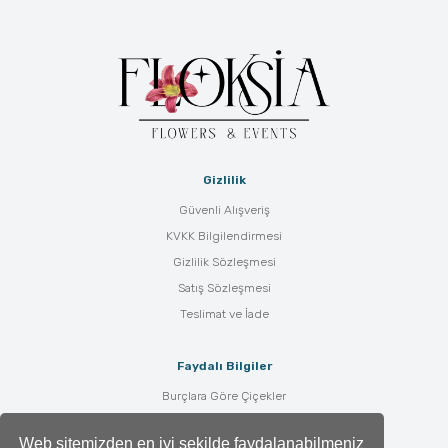
Gizlilik
Güvenli Alışveriş
KVKK Bilgilendirmesi
Gizlilik Sözleşmesi
Satış Sözleşmesi
Teslimat ve İade
Faydalı Bilgiler
Burçlara Göre Çiçekler
Çiçek Bakımı
Web sitemizden en iyi şekilde faydalanabilmeniz