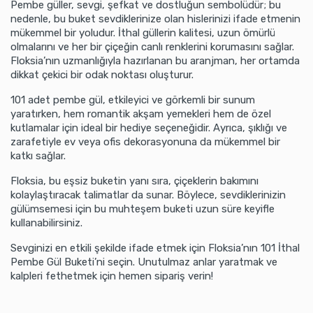
Pembe güller, sevgi, şefkat ve dostluğun sembolüdür; bu
nedenle, bu buket sevdiklerinize olan hislerinizi ifade etmenin
mükemmel bir yoludur. İthal güllerin kalitesi, uzun ömürlü
olmalarını ve her bir çiçeğin canlı renklerini korumasını sağlar.
Floksia’nın uzmanlığıyla hazırlanan bu aranjman, her ortamda
dikkat çekici bir odak noktası oluşturur.
101 adet pembe gül, etkileyici ve görkemli bir sunum
yaratırken, hem romantik akşam yemekleri hem de özel
kutlamalar için ideal bir hediye seçeneğidir. Ayrıca, şıklığı ve
zarafetiyle ev veya ofis dekorasyonuna da mükemmel bir
katkı sağlar.
Floksia, bu eşsiz buketin yanı sıra, çiçeklerin bakımını
kolaylaştıracak talimatlar da sunar. Böylece, sevdiklerinizin
gülümsemesi için bu muhteşem buketi uzun süre keyifle
kullanabilirsiniz.
Sevginizi en etkili şekilde ifade etmek için Floksia’nın 101 İthal
Pembe Gül Buketi’ni seçin. Unutulmaz anlar yaratmak ve
kalpleri fethetmek için hemen sipariş verin!