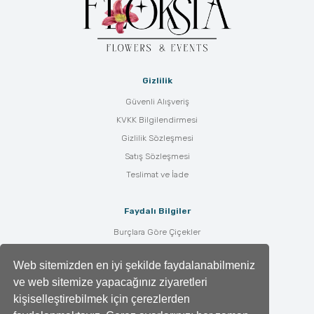
Gizlilik
Güvenli Alışveriş
KVKK Bilgilendirmesi
Gizlilik Sözleşmesi
Satış Sözleşmesi
Teslimat ve İade
Faydalı Bilgiler
Burçlara Göre Çiçekler
Çiçek Bakımı
Web sitemizden en iyi şekilde faydalanabilmeniz
Çiçek Anlamları
ve web sitemize yapacağınız ziyaretleri
Tüm Blog Yazıları
kişiselleştirebilmek için çerezlerden