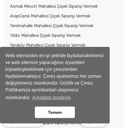
Asmalı Mescit Mahallesi Çiçek Siparişi Vermek
ArapCamii Mahallesi Çiçek Siparişi Vermek
Yenimahalle Mahallesi Çiçek Siparişi Vermek
Yıldız Mahallesi Çiçek Siparişi Vermek
Yeniköy Mahallesi Çiçek Siparişi Vermek
Tarabya Mahallesi Çiçek Siparişi Vermek
Web sitemizden en iyi şekilde faydalanabilmeniz
ve web sitemize yapacağınız ziyaretleri
Rumelihisarı Mahallesi Çiçek Siparişi Vermek
kişiselleştirebilmek için çerezlerden
Rumelikavağı Mahallesi Çiçek Siparişi Vermek
faydalanmaktayız. Çerez ayarlarınızı her zaman
değiştirmeniz mümkündür. Gizlilik ve Çerez
Reşit Paşa Mahallesi Çiçek Siparişi Vermek
Politikamıza ayrıntılardan ulaşmanız
PTT Evleri Mahallesi Çiçek Siparişi Vermek
mümkündür.
Ayrıntıları inceleyin
Poligon Mahallesi Çiçek Siparişi Vermek
Tamam
Pınar Mahallesi Çiçek Siparişi Vermek
Ara
Whatsapp
Maden Mahallesi Çiçek Siparişi Vermek