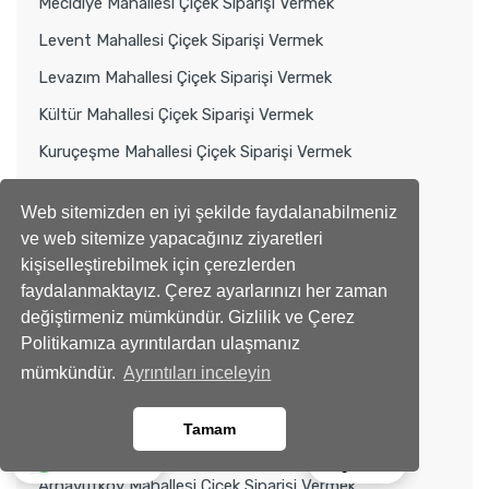
Mecidiye Mahallesi Çiçek Siparişi Vermek
Levent Mahallesi Çiçek Siparişi Vermek
Levazım Mahallesi Çiçek Siparişi Vermek
Kültür Mahallesi Çiçek Siparişi Vermek
Kuruçeşme Mahallesi Çiçek Siparişi Vermek
Konaklar Mahallesi Çiçek Siparişi Vermek
Web sitemizden en iyi şekilde faydalanabilmeniz
Gayrettepe Mahallesi Çiçek Siparişi Vermek
ve web sitemize yapacağınız ziyaretleri
Etiler Mahallesi Çiçek Siparişi Vermek
kişiselleştirebilmek için çerezlerden
faydalanmaktayız. Çerez ayarlarınızı her zaman
Dikilitaş Mahallesi Çiçek Siparişi Vermek
değiştirmeniz mümkündür. Gizlilik ve Çerez
Baltalimanı Mahallesi Çiçek Siparişi Vermek
Politikamıza ayrıntılardan ulaşmanız
mümkündür.
Ayrıntıları inceleyin
Cihannüma Mahallesi Çiçek Siparişi Vermek
Bebek Mahallesi Çiçek Siparişi Vermek
Tamam
Balmumcu Mahallesi Çiçek Siparişi Vermek
Ara
Whatsapp
Arnavutköy Mahallesi Çiçek Siparişi Vermek