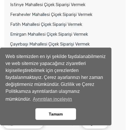
Istinye Mahallesi Çiçek Siparişi Vermek
Ferahevler Mahallesi Çiçek Siparişi Vermek
Fatih Mahallesi Çiçek Siparişi Vermek
Emirgan Mahallesi Çiçek Siparişi Vermek
Çayırbaşı Mahallesi Çiçek Siparişi Vermek
Çamlıtepe Mahallesi Çiçek Siparişi Vermek
Web sitemizden en iyi şekilde faydalanabilmeniz
ve web sitemize yapacağınız ziyaretleri
Cumhuriyet Mahallesi Çiçek Siparişi Vermek
kişiselleştirebilmek için çerezlerden
Büyükdere Mahallesi Çiçek Siparişi Vermek
faydalanmaktayız. Çerez ayarlarınızı her zaman
Yıldız Mahallesi Çiçek Siparişi Vermek
değiştirmeniz mümkündür. Gizlilik ve Çerez
Politikamıza ayrıntılardan ulaşmanız
Vişnezade Mahallesi Çiçek Siparişi Vermek
mümkündür.
Ayrıntıları inceleyin
Ulus Mahallesi Çiçek Siparişi Vermek
Sinanpaşa Mahallesi Çiçek Siparişi Vermek
Tamam
Ara
Whatsapp
Nisbetiye Mahallesi Çiçek Siparişi Vermek