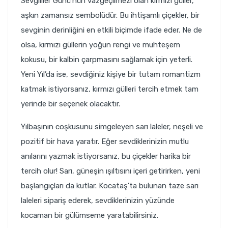
Sevgililer Günü'nün vazgeçilmezi olan kırmızı güller,
aşkın zamansız sembolüdür. Bu ihtişamlı çiçekler, bir
sevginin derinliğini en etkili biçimde ifade eder. Ne de
olsa, kırmızı güllerin yoğun rengi ve muhteşem
kokusu, bir kalbin çarpmasını sağlamak için yeterli.
Yeni Yıl’da ise, sevdiğiniz kişiye bir tutam romantizm
katmak istiyorsanız, kırmızı gülleri tercih etmek tam
yerinde bir seçenek olacaktır.
Yılbaşının coşkusunu simgeleyen sarı laleler, neşeli ve
pozitif bir hava yaratır. Eğer sevdiklerinizin mutlu
anılarını yazmak istiyorsanız, bu çiçekler harika bir
tercih olur! Sarı, güneşin ışıltısını içeri getirirken, yeni
başlangıçları da kutlar. Kocataş'ta bulunan taze sarı
laleleri sipariş ederek, sevdiklerinizin yüzünde
kocaman bir gülümseme yaratabilirsiniz.