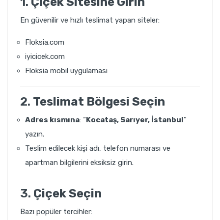
1.
Çiçek Sitesine Girin
En güvenilir ve hızlı teslimat yapan siteler:
Floksia.com
i
yicicek.com
Floksia mobil uygulaması
2.
Teslimat Bölgesi Seçin
Adres kısmına
: “
Kocataş
, Sarıyer, İstanbul
”
yazın.
Teslim edilecek kişi adı, telefon numarası ve
apartman bilgilerini eksiksiz girin.
3.
Çiçek Seçin
Bazı popüler tercihler: