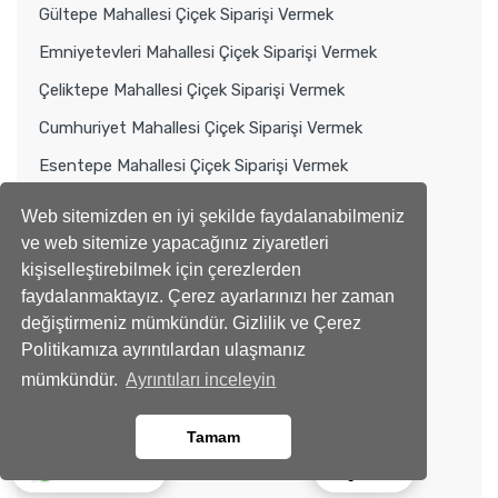
Gültepe Mahallesi Çiçek Siparişi Vermek
Emniyetevleri Mahallesi Çiçek Siparişi Vermek
Çeliktepe Mahallesi Çiçek Siparişi Vermek
Cumhuriyet Mahallesi Çiçek Siparişi Vermek
Esentepe Mahallesi Çiçek Siparişi Vermek
Nurtepe Mahallesi Çiçek Siparişi Vermek
Web sitemizden en iyi şekilde faydalanabilmeniz
Talatpaşa Mahallesi Çiçek Siparişi Vermek
ve web sitemize yapacağınız ziyaretleri
kişiselleştirebilmek için çerezlerden
Hamidiye Mahallesi Çiçek Siparişi Vermek
faydalanmaktayız. Çerez ayarlarınızı her zaman
Çağlayan Mahallesi Çiçek Siparişi Vermek
değiştirmeniz mümkündür. Gizlilik ve Çerez
Politikamıza ayrıntılardan ulaşmanız
Üsküdar'da Çiçek Siparişi Vermek
mümkündür.
Ayrıntıları inceleyin
Tuzla'da Çiçek Siparişi Vermek
Şile'de Çiçek Siparişi Vermek
Tamam
Sultanbeyli Çiçek Siparişi Vermek
Ara
Whatsapp