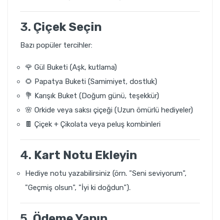
3.
Çiçek Seçin
Bazı popüler tercihler:
🌹 Gül Buketi (Aşk, kutlama)
🌻 Papatya Buketi (Samimiyet, dostluk)
💐 Karışık Buket (Doğum günü, teşekkür)
🌸 Orkide veya saksı çiçeği (Uzun ömürlü hediyeler)
🍫 Çiçek + Çikolata veya peluş kombinleri
4.
Kart Notu Ekleyin
Hediye notu yazabilirsiniz (örn. "Seni seviyorum",
"Geçmiş olsun", "İyi ki doğdun").
5.
Ödeme Yapın