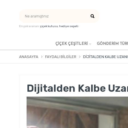
En çok aranan:
çiçek kutusu
,
hediye sepeti
ÇIÇEK ÇEŞITLERI
GÖNDERİM TÜR
ANASAYFA
FAYDALI BILGILER
DIJITALDEN KALBE UZAN
Dijitalden Kalbe Uz