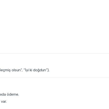
Geçmiş olsun", "İyi ki doğdun").
apıda ödeme.
 var.