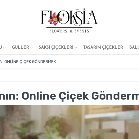
Ü
GÜLLER
SAKSI ÇİÇEKLERİ
TASARIM ÇIÇEKLER
BAL
IN: ONLINE ÇIÇEK GÖNDERMEK
anın: Online Çiçek Gönder