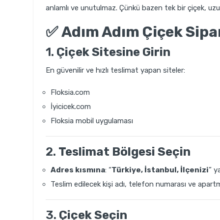
anlamlı ve unutulmaz. Çünkü bazen tek bir çiçek, uzu
✅
Adım Adım Çiçek Sipa
1.
Çiçek Sitesine Girin
En güvenilir ve hızlı teslimat yapan siteler:
Floksia.com
İyicicek.com
Floksia mobil uygulaması
2.
Teslimat Bölgesi Seçin
Adres kısmına
: “
Türkiye
, İstanbul, İlçenizi
” y
Teslim edilecek kişi adı, telefon numarası ve apartman
3.
Çiçek Seçin