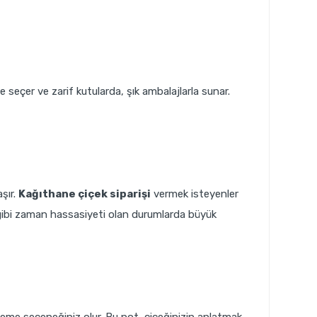
e seçer ve zarif kutularda, şık ambalajlarla sunar.
şır.
Kağıthane çiçek siparişi
vermek isteyenler
mü gibi zaman hassasiyeti olan durumlarda büyük
kleme seçeneğiniz olur. Bu not, çiçeğinizin anlatmak