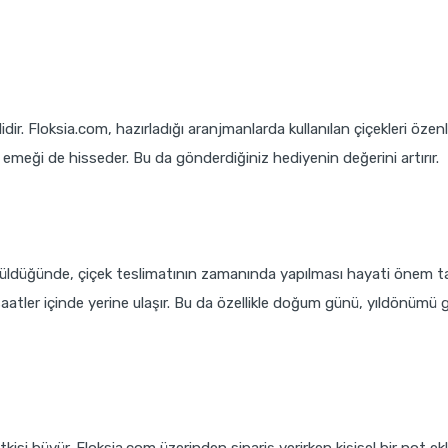
idir. Floksia.com, hazırladığı aranjmanlarda kullanılan çiçekleri özenl
 emeği de hisseder. Bu da gönderdiğiniz hediyenin değerini artırır.
ünüldüğünde, çiçek teslimatının zamanında yapılması hayati önem ta
er saatler içinde yerine ulaşır. Bu da özellikle doğum günü, yıldönü
isi büyür. Floksia.com üzerinden sipariş verirken kişisel bir not e