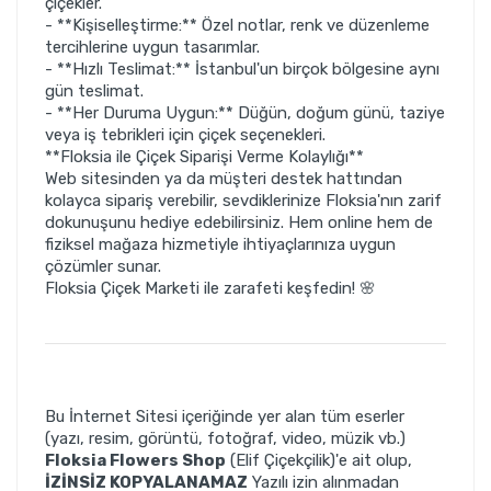
çiçekler.
- **Kişiselleştirme:** Özel notlar, renk ve düzenleme
tercihlerine uygun tasarımlar.
- **Hızlı Teslimat:** İstanbul'un birçok bölgesine aynı
gün teslimat.
- **Her Duruma Uygun:** Düğün, doğum günü, taziye
veya iş tebrikleri için çiçek seçenekleri.
**Floksia ile Çiçek Siparişi Verme Kolaylığı**
Web sitesinden ya da müşteri destek hattından
kolayca sipariş verebilir, sevdiklerinize Floksia'nın zarif
dokunuşunu hediye edebilirsiniz. Hem online hem de
fiziksel mağaza hizmetiyle ihtiyaçlarınıza uygun
çözümler sunar.
Floksia Çiçek Marketi ile zarafeti keşfedin! 🌸
Bu İnternet Sitesi içeriğinde yer alan tüm eserler
(yazı, resim, görüntü, fotoğraf, video, müzik vb.)
Floksia Flowers Shop
(Elif Çiçekçilik)'e ait olup,
İZİNSİZ KOPYALANAMAZ
Yazılı izin alınmadan